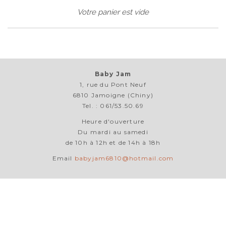
Votre panier est vide
Baby Jam
1, rue du Pont Neuf
6810 Jamoigne (Chiny)
Tel. : 061/53.50.69
Heure d'ouverture
Du mardi au samedi
de 10h à 12h et de 14h à 18h
Email
babyjam6810@hotmail.com