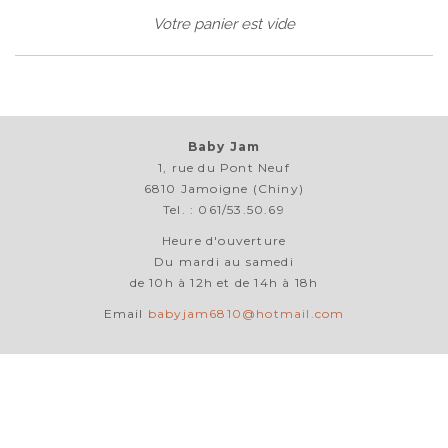
Votre panier est vide
Baby Jam
1, rue du Pont Neuf
6810 Jamoigne (Chiny)
Tel. : 061/53.50.69
Heure d'ouverture
Du mardi au samedi
de 10h à 12h et de 14h à 18h
Email
babyjam6810@hotmail.com