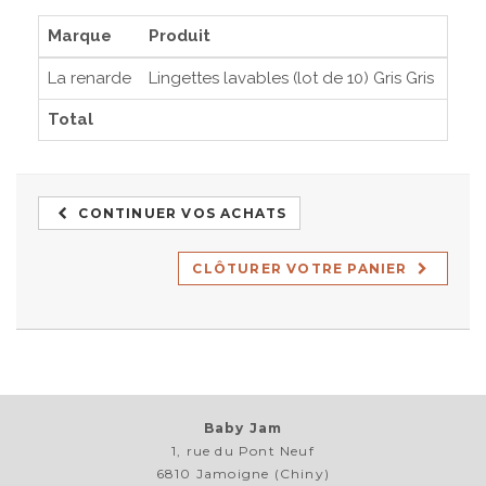
Marque
Produit
Prix
La renarde
Lingettes lavables (lot de 10) Gris Gris
21,9
Total
21,
CONTINUER VOS ACHATS
CLÔTURER VOTRE PANIER
Baby Jam
1, rue du Pont Neuf
6810 Jamoigne (Chiny)