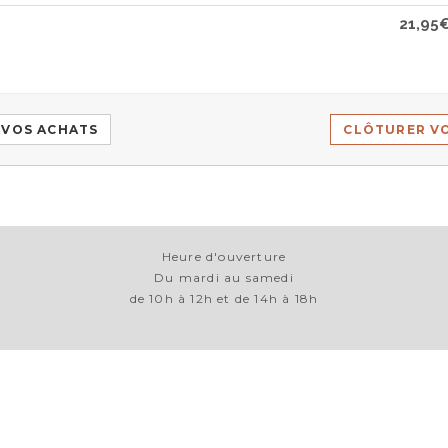
21,95
 VOS ACHATS
CLÔTURER V
Heure d'ouverture
Du mardi au samedi
de 10h à 12h et de 14h à 18h