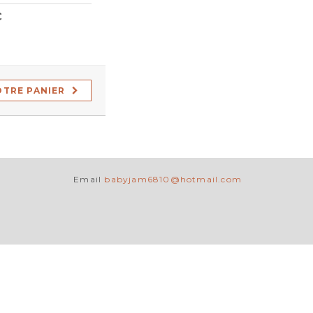
€
OTRE PANIER
Email
babyjam6810@hotmail.com