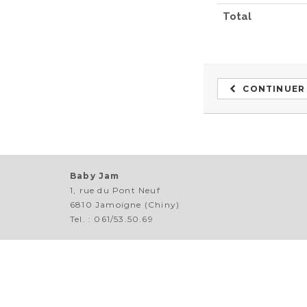
Total
CONTINUER
Baby Jam
1, rue du Pont Neuf
6810 Jamoigne (Chiny)
Tel. : 061/53.50.69