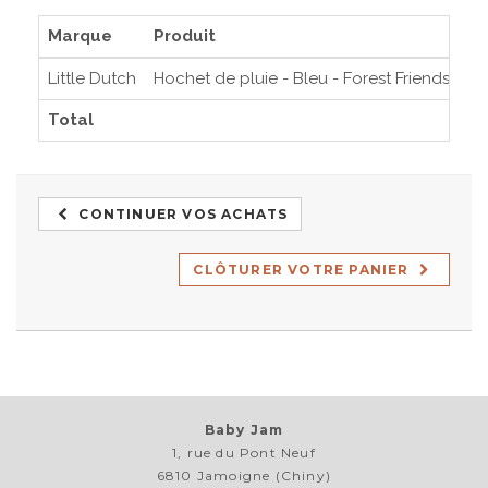
Marque
Produit
Pr
Little Dutch
Hochet de pluie - Bleu - Forest Friends
7,
Total
7,
CONTINUER VOS ACHATS
CLÔTURER VOTRE PANIER
Baby Jam
1, rue du Pont Neuf
6810 Jamoigne (Chiny)